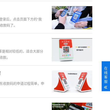
登录后，点击页面下方的“我
东收款码了。
费率是相对较低的，适合大部分
收款。
在
线
何
客
服
东收款码的申请过程简单，申