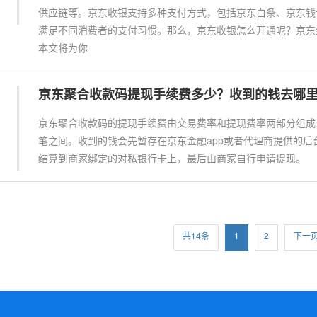
供应链等。京东收银支持多种支付方式，包括京东白条、京东钱
满足不同消费者的支付习惯。那么，京东收银怎么开通呢？京东金
本文将为你
京东聚合收款码提现手续费多少？收到的钱去哪
京东聚合收款码的提现手续费由交易费率和提现费率两部分组成，一般在
笔之间。收到的钱会先暂存在京东金融app或者代理商提供的后
结算到商家绑定的对私银行卡上，最后由商家自行申请提现。
共14条
1
2
下一