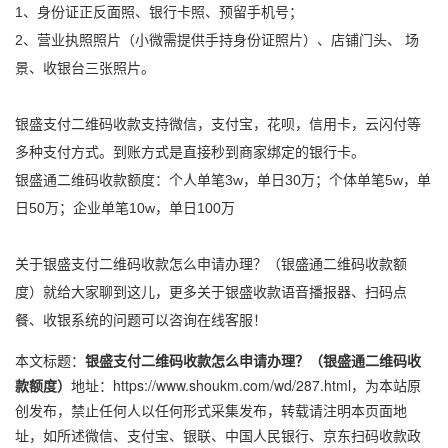
1、身份证正反面照、银行卡照、预留手机号；
2、营业执照照片（小微需提供手持身份证照片）、店铺门头、 场
景、收银台三张照片。
银盛支付二维码收款支持微信，支付宝，花呗，信用卡，云闪付等
多种支付方式。到账方式是直接秒到商家绑定的银行卡。
银盛通二维码收款额度：个人单笔3w，单日30万；个体单笔5w，单
日50万；企业单笔10w，单日100万
关于银盛支付二维码收款怎么申请办理？（银盛通二维码收款额
度）就给大家聊到这儿，更多关于银盛
收款语音播报器
、扫码点
餐、收银系统的问题可以咨询在线客服！
本文标题：
银盛支付二维码收款怎么申请办理？（银盛通二维码收
款额度）
地址：
https://www.shoukm.com/wd/287.html
，为本站原
创发布，禁止任何人以任何形式采集发布，转载请注明本页面地
址，如所述
微信
、
支付宝
、
银联
、
中国人民银行
、
京东
扫码收款政